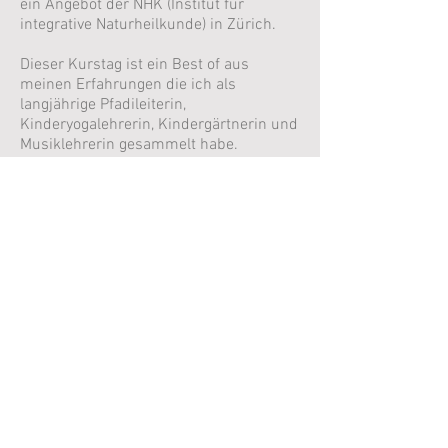
ein Angebot der NHK (Institut für
integrative Naturheilkunde) in Zürich.
Dieser Kurstag ist ein Best of aus
meinen Erfahrungen die ich als
langjährige Pfadileiterin,
Kinderyogalehrerin, Kindergärtnerin und
Musiklehrerin gesammelt habe.
Zu den Inhalten gehören:
Rituale mit Kindern
Meditieren mit Kindern
Kinderyoga
Atemübungen mit Kindern
diverse Spiele mit Kindern
unterschiedlichen Alters
Wenn Sie Interesse haben mich für
diesen Workshop zu buchen, freut es
mich wenn Sie via
Mail
oder Telefon
(079
324 83 82)
mit mir Kontakt aufnehmen.